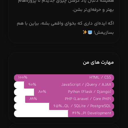
همیشه دنبال یاد گرفتن چیزای جدیدم تا پروژه‌هام
بهتر و حرفه‌ای‌تر بشن.
اگه ایده‌ای داری که بخوای واقعی بشه، بیاین با هم
بسازیمش!
مهارت های من
100%
HTML / CSS
90%
JavaScript / jQuery / AJAX
80%
Python (Flask / Django)
89%
PHP (Laravel / Core PHP)
65%
MySQL / SQLite / PostgreSQL
46%
RESTful API Development